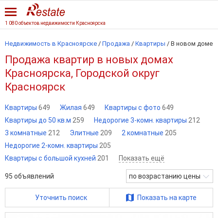
1 080 объектов недвижимости Красноярска
Недвижимость в Красноярске
/
Продажа
/
Квартиры
/
В новом доме
Продажа квартир в новых домах
Красноярска, Городской округ
Красноярск
Квартиры
649
Жилая
649
Квартиры с фото
649
Квартиры до 50 кв.м
259
Недорогие 3-комн. квартиры
212
3 комнатные
212
Элитные
209
2 комнатные
205
Недорогие 2-комн. квартиры
205
Квартиры с большой кухней
201
Показать ещё
95
объявлений
по возрастанию цены
Уточнить поиск
Показать на карте