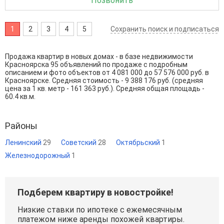
Позвонить
1
2
3
4
5
Сохранить поиск и подписаться
Продажа квартир в новых домах - в базе недвижимости
Красноярска 95 объявлений по продаже с подробным
описанием и фото объектов от
4 081 000
до
57 576 000
руб. в
Красноярске. Средняя стоимость - 9 388 176 руб. (средняя
цена за 1 кв. метр - 161 363 руб.). Средняя общая площадь -
60.4 кв.м.
Районы
Ленинский
29
Советский
28
Октябрьский
1
Железнодорожный
1
Подберем квартиру в новостройке!
Низкие ставки по ипотеке с ежемесячным
платежом ниже аренды похожей квартиры.