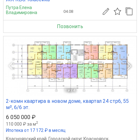
Путра Елена
04.08
Владимировна
Позвонить
1
из 4
2-комн квартира в новом доме, квартал 24 стр6, 55
м², 6/6 эт.
6 050 000 ₽
2
110 000 ₽ за м
Ипотека от 17 172 ₽ в месяц
Красноярский край
,
Городской округ Красноярск
,