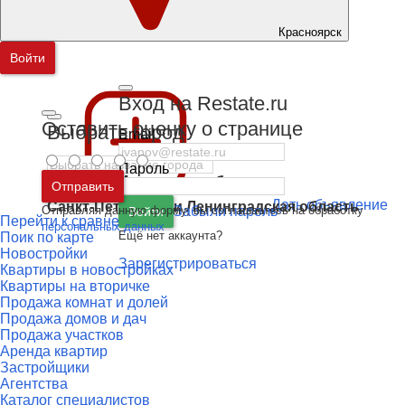
Красноярск
Войти
Вход на Restate.ru
Оставить оценку о странице
Выбрать город
Email
Пароль
Москва
и
Московская область
Отправить
Дать объявление
Санкт-Петербург
и
Ленинградская область
Отправляя данную форму, вы соглашаетесь на обработку
Забыли пароль
Войти
Перейти к сравнению
персональных данных
Ещё нет аккаунта?
Поик по карте
Новостройки
Зарегистрироваться
Квартиры в новостройках
Квартиры на вторичке
Продажа комнат и долей
Продажа домов и дач
Продажа участков
Аренда квартир
Застройщики
Агентства
Каталог специалистов