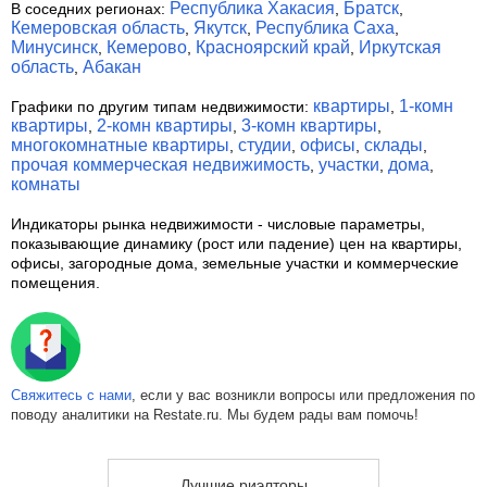
Республика Хакасия
Братск
В соседних регионах:
,
,
Кемеровская область
Якутск
Республика Саха
,
,
,
Минусинск
Кемерово
Красноярский край
Иркутская
,
,
,
область
Абакан
,
квартиры
1-комн
Графики по другим типам недвижимости:
,
квартиры
2-комн квартиры
3-комн квартиры
,
,
,
многокомнатные квартиры
студии
офисы
склады
,
,
,
,
прочая коммерческая недвижимость
участки
дома
,
,
,
комнаты
Индикаторы рынка недвижимости
- числовые параметры,
показывающие динамику (рост или падение) цен на квартиры,
офисы, загородные дома, земельные участки и коммерческие
помещения.
Свяжитесь с нами
, если у вас возникли вопросы или предложения по
поводу аналитики на Restate.ru. Мы будем рады вам помочь!
Лучшие риэлторы