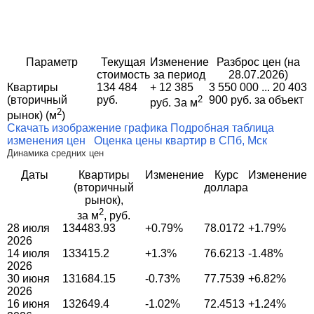
Параметр
Текущая
Изменение
Разброс цен (на
стоимость
за период
28.07.2026)
Квартиры
134 484
+ 12 385
3 550 000 ... 20 403
(вторичный
руб.
2
900 руб. за объект
руб. За м
2
рынок) (м
)
Скачать изображение графика
Подробная таблица
изменения цен
Оценка цены квартир в СПб, Мск
Динамика средних цен
Даты
Квартиры
Изменение
Курс
Изменение
(вторичный
доллара
рынок),
2
за м
, руб.
28 июля
134483.93
+0.79%
78.0172
+1.79%
2026
14 июля
133415.2
+1.3%
76.6213
-1.48%
2026
30 июня
131684.15
-0.73%
77.7539
+6.82%
2026
16 июня
132649.4
-1.02%
72.4513
+1.24%