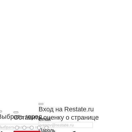
Вход на Restate.ru
Выбрать город
Оставить оценку о странице
Email
Пароль