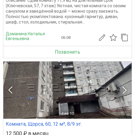
Описание: Сдам комнату 11,9 м2 на длительный срок
(Ключевская, 57, 7 этаж) Уютная, чистая комната со своим
санузлом и заведённой водой — можно сразу заезжать.
Полностью укомплектована: кухонный гарнитур, диван,
шкаф, стол, холодильник, стиральная...
Доманина Наталья
06.08
Евгеньевна
Позвонить
1
из 10
Комната, Щорса, 60, 12 м², 8/9 эт.
12 500 ₽ в месяц