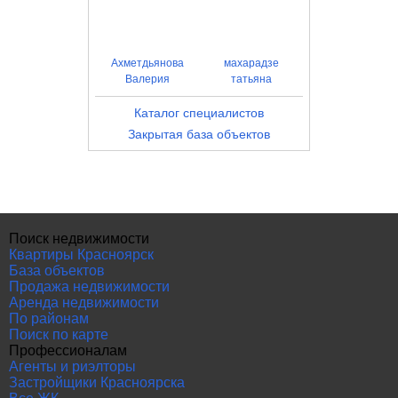
Ахметдьянова
махарадзе
Валерия
татьяна
Каталог специалистов
Закрытая база объектов
Поиск недвижимости
Квартиры Красноярск
База объектов
Продажа недвижимости
Аренда недвижимости
По районам
Поиск по карте
Профессионалам
Агенты и риэлторы
Застройщики Красноярска