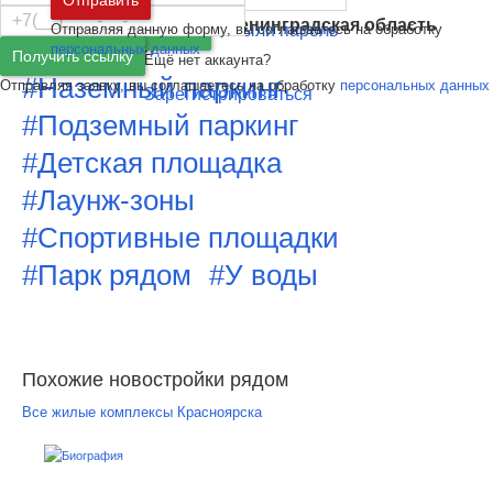
Санкт-Петербург
и
Ленинградская область
Отправляя данную форму, вы соглашаетесь на обработку
Забыли пароль
Войти
Особенности
персональных данных
Получить ссылку
Ещё нет аккаунта?
#Наземный паркинг
Отправляя заявку, вы соглашаетесь на обработку
персональных данных
Зарегистрироваться
#Подземный паркинг
#Детская площадка
#Лаунж-зоны
#Спортивные площадки
#Парк рядом
#У воды
Похожие новостройки рядом
Все жилые комплексы Красноярска