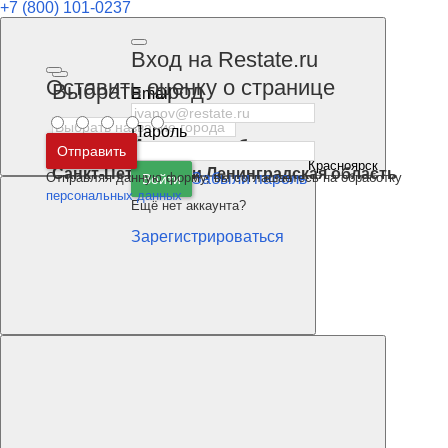
+7 (800) 101-0237
Вход на Restate.ru
Оставить оценку о странице
Выбрать город
Email
Пароль
Москва
и
Московская область
Отправить
Красноярск
Санкт-Петербург
и
Ленинградская область
Отправляя данную форму, вы соглашаетесь на обработку
Забыли пароль
Войти
персональных данных
Ещё нет аккаунта?
Зарегистрироваться