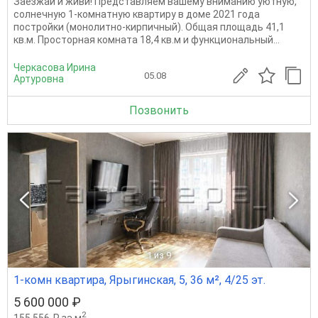
Заезжай и живи! Представляем вашему вниманию уютную,
солнечную 1-комнатную квартиру в доме 2021 года
постройки (монолитно-кирпичный). Общая площадь 41,1
кв.м. Просторная комната 18,4 кв.м и функциональный...
Черкасова Ирина
05.08
Артуровна
Позвонить
1
из 9
1-комн квартира, Ярыгинская, 5, 36 м², 4/25 эт.
5 600 000 ₽
2
155 556 ₽ за м