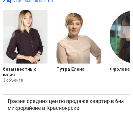
Закрытая база объектов
безызвестных
Путра Елена
Фролова 
юлия
3 объекта
График средних цен по продаже квартир в 6-м
микрорайоне в Красноярске