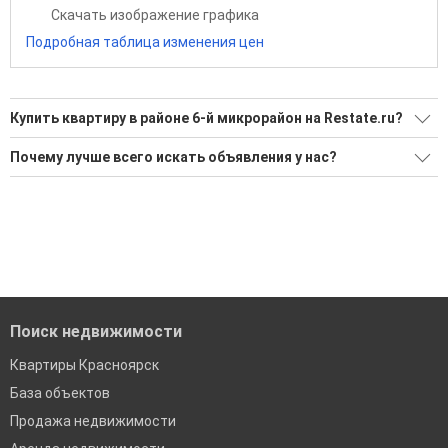
Скачать изображение графика
Подробная таблица изменения цен
Купить квартиру в районе 6-й микрорайон на Restate.ru?
Поможем Купить квартиру в районе 6-й микрорайон?
Почему лучше всего искать объявления у нас?
Воспользуйтесь нашим поиском по новостройкам, для
Все объявления проверены и проходят строгую
подбора подходящего вам варианта
модерацию
'Сохраните результаты поиска и возвращайтесь к нему,
Удобный поиск, есть подписка на новые объявления
когда это будет нужно'
Помогаем с подбором выгодных ипотечных программ в
банках в Красноярске
Поиск недвижимости
Квартиры Красноярск
База объектов
Продажа недвижимости