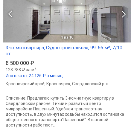
1
из 10
3-комн квартира, Судостроительная, 99, 66 м², 7/10
эт.
8 500 000 ₽
2
128 788 ₽ за м
Ипотека от 24 126 ₽ в месяц
Красноярский край
,
Красноярск
,
Свердловский р-н
Описание: Предлагаю купить 3-комнатную квартиру в
Свердловском районе. Тихий и развитый центр
микрорайона Пашенный. Удобная транспортная
доступность, в двух минутах ходьбы находится остановка
общественного транспорта"Пашенный". В шаговой
доступности работают...