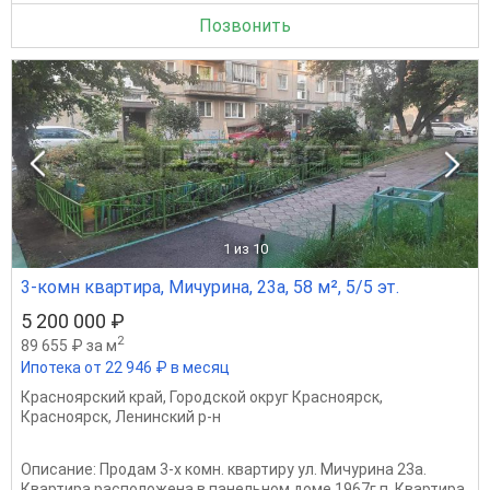
Позвонить
1
из 10
3-комн квартира, Мичурина, 23а, 58 м², 5/5 эт.
5 200 000 ₽
2
89 655 ₽ за м
Ипотека от 22 946 ₽ в месяц
Красноярский край
,
Городской округ Красноярск
,
Красноярск
,
Ленинский р-н
Описание: Продам 3-х комн. квартиру ул. Мичурина 23а.
Квартира расположена в панельном доме 1967г.п. Квартира