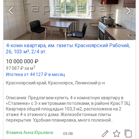
1
из 8
4-комн квартира, им. газеты Красноярский Рабочий,
26, 103 м², 2/4 эт.
10 000 000 ₽
2
97 087 ₽ за м
Ипотека от 44 127 ₽ в месяц
Красноярский край
,
Красноярск
,
Ленинский р-н
Описание: Предлагаем купить 4-х комнатную квартиру в
«Сталинке» с 3-х метровыми потолками, в районе КрасТЭЦ.
Квартира общей площадью 103,3 м2, расположена на 2
этаже 4-х этажного дома. Железобетонные плиты
перекрытия. Удобная планировка, много полезной...
Фомина Анна Юрьевна
05.08