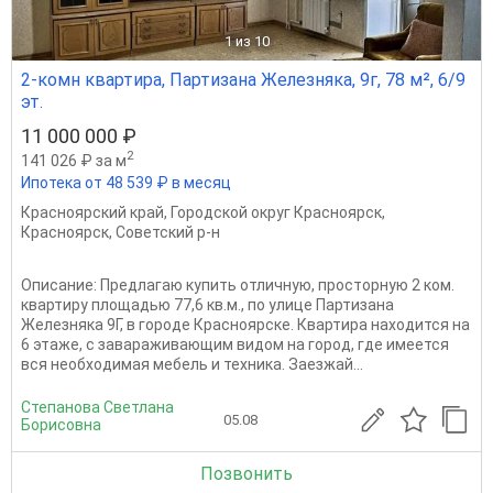
1
из 10
2-комн квартира, Партизана Железняка, 9г, 78 м², 6/9
эт.
11 000 000 ₽
2
141 026 ₽ за м
Ипотека от 48 539 ₽ в месяц
Красноярский край
,
Городской округ Красноярск
,
Красноярск
,
Советский р-н
Описание: Предлагаю купить отличную, просторную 2 ком.
квартиру площадью 77,6 кв.м., по улице Партизана
Железняка 9Г, в городе Красноярске. Квартира находится на
6 этаже, с завараживающим видом на город, где имеется
вся необходимая мебель и техника. Заезжай...
Степанова Светлана
05.08
Борисовна
Позвонить