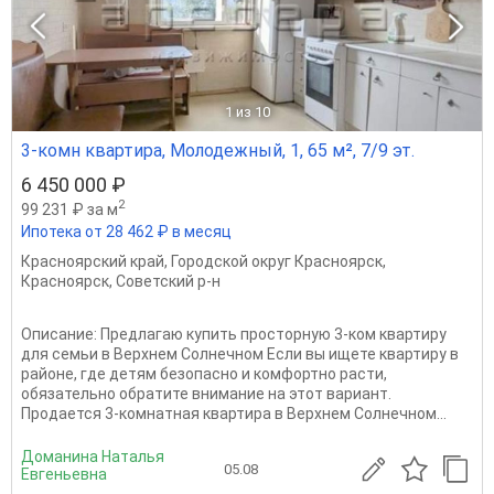
1
из 10
3-комн квартира, Молодежный, 1, 65 м², 7/9 эт.
6 450 000 ₽
2
99 231 ₽ за м
Ипотека от 28 462 ₽ в месяц
Красноярский край
,
Городской округ Красноярск
,
Красноярск
,
Советский р-н
Описание: Предлагаю купить просторную 3-ком квартиру
для семьи в Верхнем Солнечном Если вы ищете квартиру в
районе, где детям безопасно и комфортно расти,
обязательно обратите внимание на этот вариант.
Продается 3-комнатная квартира в Верхнем Солнечном...
Доманина Наталья
05.08
Евгеньевна