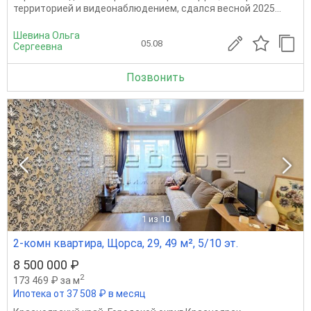
территорией и видеонаблюдением, сдался весной 2025...
Шевина Ольга
05.08
Сергеевна
Позвонить
1
из 10
2-комн квартира, Щорса, 29, 49 м², 5/10 эт.
8 500 000 ₽
2
173 469 ₽ за м
Ипотека от 37 508 ₽ в месяц