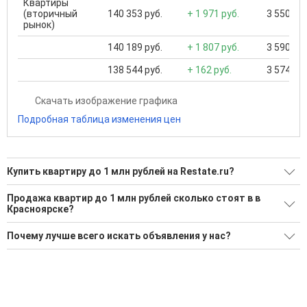
Квартиры
(вторичный
140 353 руб.
+ 1 971 руб.
3 550 000
рынок)
140 189 руб.
+ 1 807 руб.
3 590 000
138 544 руб.
+ 162 руб.
3 574 000
Скачать изображение графика
Подробная таблица изменения цен
Купить квартиру до 1 млн рублей на Restate.ru?
Ищите, как Купить квартиру до 1 млн рублей?
Продажа квартир до 1 млн рублей сколько стоят в в
Красноярске?
2 актуальных и проверенных объявления
Средняя площадь: 58.9 кв.м.
Воспользуйтесь нашим поиском по новостройкам, для
Почему лучше всего искать объявления у нас?
подбора подходящего вам варианта
Все объявления проверены и проходят строгую
'Сохраните результаты поиска и возвращайтесь к нему,
модерацию
когда это будет нужно'
Удобный поиск, есть подписка на новые объявления