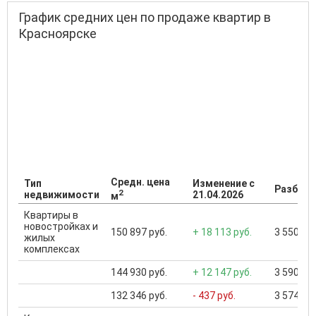
График средних цен по продаже квартир в
Красноярске
Средн. цена
Тип
Изменение с
Разброс
2
недвижимости
21.04.2026
м
Квартиры в
новостройках и
150 897 руб.
+ 18 113 руб.
3 550 000
жилых
комплексах
144 930 руб.
+ 12 147 руб.
3 590 000
132 346 руб.
- 437 руб.
3 574 000