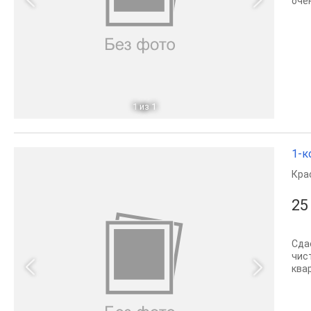
очен
1
из 1
1-к
Кра
25
Сда
чис
ква