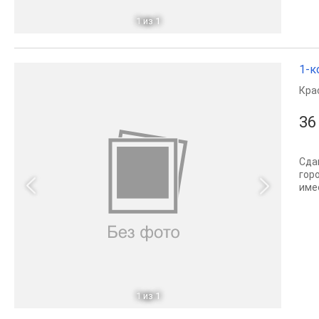
1
из 1
1-к
Кра
36
Сда
гор
име
1
из 1