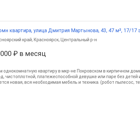
омн квартира, улица Дмитрия Мартынова, 43, 47 м², 17/17 э
сноярский край
,
Красноярск
,
Центральный р-н
 000 ₽ в месяц
м однокомнатную квартиру в мкр-не Покровском в кирпичном доме
од, чистоплотной, платежеспособной девушке или паре без детей 
ется новая, вся необходимая мебель и техника. (робот пылесос, те