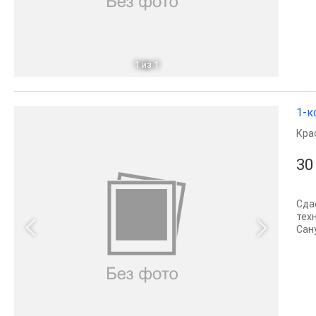
1
из 1
1-к
Кра
30
Сда
тех
Сан