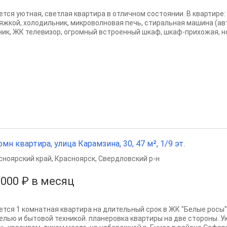
ется уютная, светлая квартира в отличном состоянии. В квартире:
яжкой, холодильник, микроволновая печь, стиральная машина (ав
ник, ЖК телевизор, огромный встроенный шкаф, шкаф-прихожая, но
омн квартира, улица Карамзина, 30, 47 м², 1/9 эт.
сноярский край
,
Красноярск
,
Свердловский р-н
 000 ₽ в месяц
ется 1 комнатная квартира на длительный срок в ЖК "Белые росы", 
елью и бытовой техникой. планеровка квартиры на две стороны. У