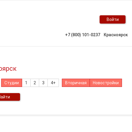
Войти
+7 (800) 101-0237
Красноярск
оярск
Студии
1
2
3
4+
Вторичная
Новостройки
Найти