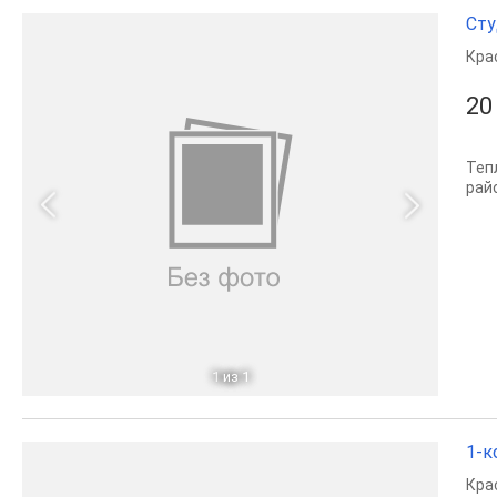
Сту
Кра
20
Теп
рай
1
из 1
1-к
Кра