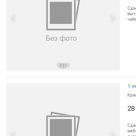
Сда
выт
чай
1
из 1
1-к
Кра
28
Сда
меб