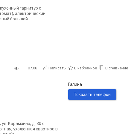
 кухонный гарнитур с
томат), электрический
вый большой...
1
07.08
Написать
В избранное
В сравнение
Галина
Показать телефон
ул. Карамзина, д. 30 с
ютная, ухоженная квартира в