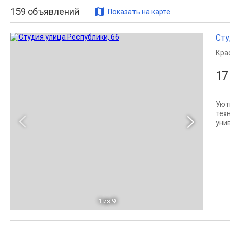
159
объявлений
Показать на карте
Сту
Кра
17
Уют
тех
уни
1
из 9