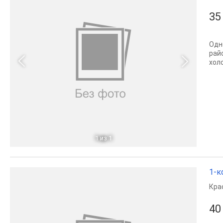
35
Одн
рай
хол
1
из 1
1-к
Кра
40