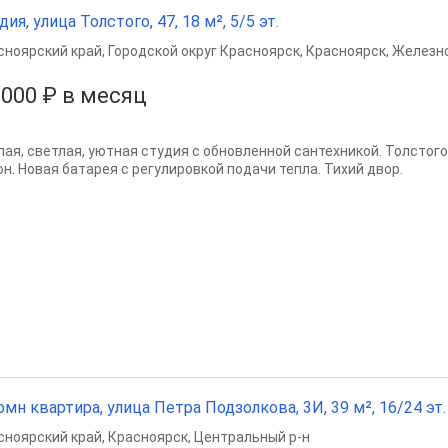
дия, улица Толстого, 47, 18 м², 5/5 эт.
сноярский край
,
Городской округ Красноярск
,
Красноярск
,
Железн
 000 ₽ в месяц
лая, светлая, уютная студия с обновленной сантехникой. Толстого
он. Новая батарея с регулировкой подачи тепла. Тихий двор.
омн квартира, улица Петра Подзолкова, 3И, 39 м², 16/24 эт.
сноярский край
,
Красноярск
,
Центральный р-н