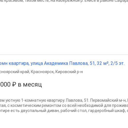
ь красивом, тихом месте, на набережной р. Енисе в районе Сафари-
омн квартира, улица Академика Павлова, 51, 32 м², 2/5 эт.
сноярский край
,
Красноярск
,
Кировский р-н
 000 ₽ в месяц
ем уютную 1-комнатную квартиру. Павлова, 51. ​Первомайский м-н,
тая, с косметическим ремонтом со всей необходимой для прожива
ртире есть двуспальный диван, рабочий стол, гардеробный шкаф, с