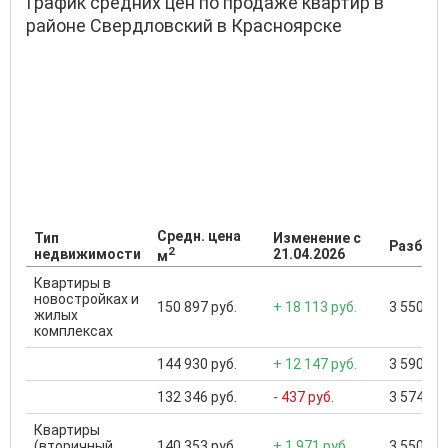
График средних цен по продаже квартир в
районе Свердловский в Красноярске
Средн. цена
Тип
Изменение с
Разброс
2
недвижимости
21.04.2026
м
Квартиры в
новостройках и
150 897 руб.
+ 18 113 руб.
3 550 000
жилых
комплексах
144 930 руб.
+ 12 147 руб.
3 590 000
132 346 руб.
- 437 руб.
3 574 000
Квартиры
(вторичный
140 353 руб.
+ 1 971 руб.
3 550 000